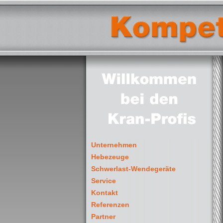
Unternehmen
Hebezeuge
Schwerlast-Wendegeräte
Service
Kontakt
Referenzen
Partner